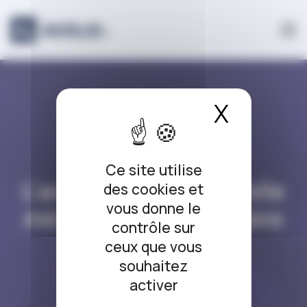
Panneau de gestion des cookies
X
Masque
L’ARRÊT DU JOUR
Ce site utilise
L’arrêt du jour #91 Telle
des cookies et
vous donne le
mère… telle grand-mère
contrôle sur
ceux que vous
20/04/2018
souhaitez
activer