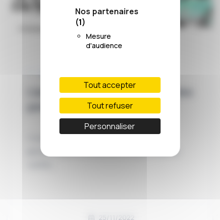
Nos partenaires
(1)
Mesure
d'audience
L’ARRÊT DU JOUR
Tout accepter
L’arrêt du jour #324 : Le vol des
perquisitions
Tout refuser
Personnaliser
C’est l’histoire d’un garagiste qui ne
parvient pas à conserver ce que l’État lui
confie…
25/11/2022