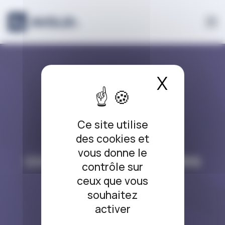
Panneau de gestion des cookies
X
Masque
DROIT PÉNAL
Ce site utilise
Non-respect du
des cookies et
vous donne le
confinement : quelles
contrôle sur
sanctions ?
ceux que vous
souhaitez
15/04/2020
activer