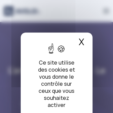
Panneau de gestion des cookies
X
Masque
L’ARRÊT DU JOUR
Ce site utilise
L’arrêt du jour #353 : Le
des cookies et
vous donne le
nom en voie de
contrôle sur
disparition
ceux que vous
souhaitez
s
23/06/2023
|
2 commentaires
activer
u