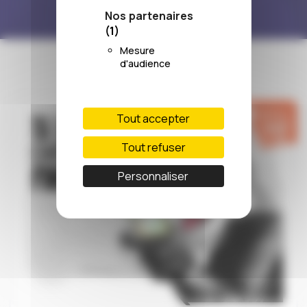
r
Nos partenaires
L
(1)
’
Mesure
d'audience
a
r
r
Tout accepter
ê
t
Tout refuser
d
Personnaliser
u
j
o
u
r
#
3