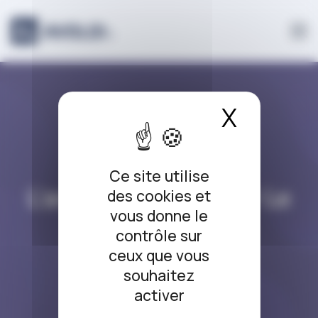
Panneau de gestion des cookies
X
Masque
L’ARRÊT DU JOUR
Ce site utilise
L’arrêt du jour #290 Le
des cookies et
vous donne le
mariage blanc !
contrôle sur
ceux que vous
31/03/2022
souhaitez
activer