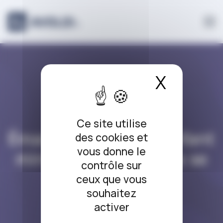
Panneau de gestion des cookies
X
Masque
DROIT DES MINEURS
Ce site utilise
Émancipation d’un enfant
des cookies et
vous donne le
mineur : comment ça se
contrôle sur
passe ?
ceux que vous
souhaitez
08/12/2020
activer