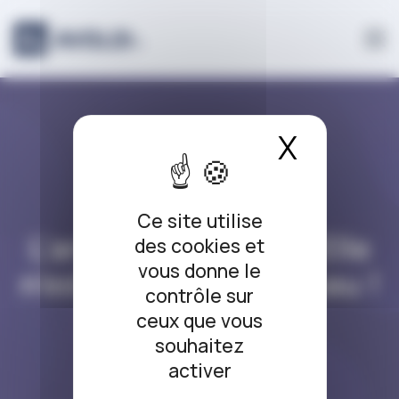
Panneau de gestion des cookies
X
Masque
L’ARRÊT DU JOUR
Ce site utilise
L’arrêt du jour #107 Elle
des cookies et
vous donne le
n’est pas bonne ton eau !
contrôle sur
ceux que vous
13/08/2018
souhaitez
activer