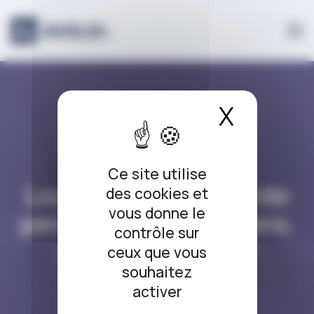
Panneau de gestion des cookies
X
Masque
DROIT DE L’IMMOBILIER
Ce site utilise
Louer un logement vide
des cookies et
vous donne le
pendant moins de 3 ans,
contrôle sur
est-ce possible ?
ceux que vous
souhaitez
19/05/2021
activer