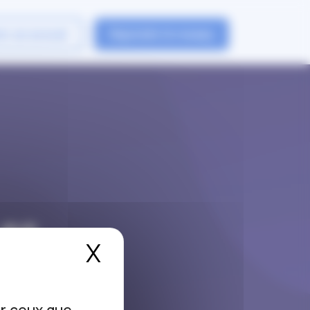
er un avocat
Rejoindre le reseau
Les
X
Masquer le bandea
es !