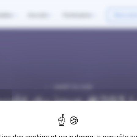
iables
Avocats
Partenaires
Rencontr
L’ARRÊT DU JOUR
arrêt du jour #293 
anes dans les arbr