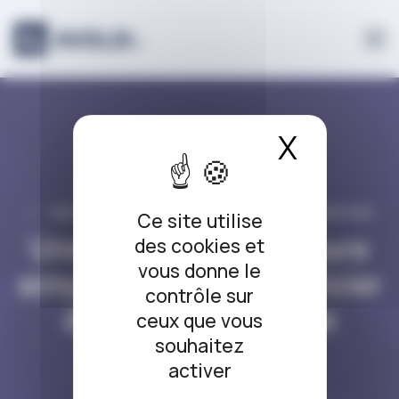
Panneau de gestion des cookies
X
Masque
DROIT BANCAIRE / DROIT DE LA CONSOMMATION
Ce site utilise
Une nouvelle procédure
des cookies et
vous donne le
simplifiée pour bénéficier
contrôle sur
du droit au compte
ceux que vous
souhaitez
bancaire
activer