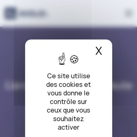
Panneau de gestion des cookies
X
Masque
L’ARRÊT DU JOUR
Ce site utilise
L’arrêt du jour #166 Faute
des cookies et
vous donne le
grossière
contrôle sur
ceux que vous
27/09/2019
souhaitez
activer