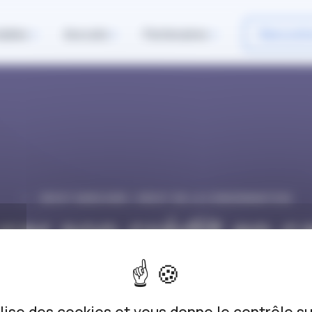
iables
Avocats
Partenaires
Rencontr
DROIT BANCAIRE / DROIT DE LA CONSOMMATION
rer son crédit en c
roblème de santé : 
convention AERAS