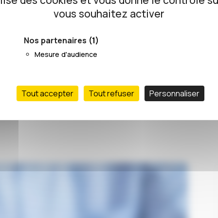
ilise des cookies et vous donne le contrôle s
vous souhaitez activer
23/02/2022
Nos partenaires
(1)
Mesure d'audience
Tout accepter
Tout refuser
Personnaliser