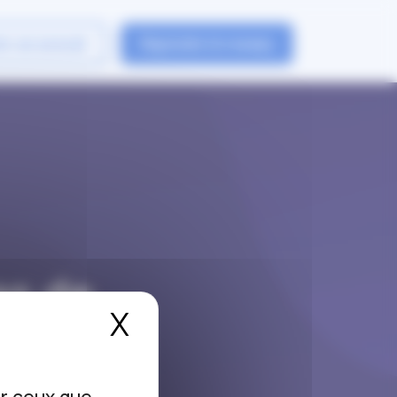
er un avocat
Rejoindre le reseau
as de
X
Masquer le bandea
la