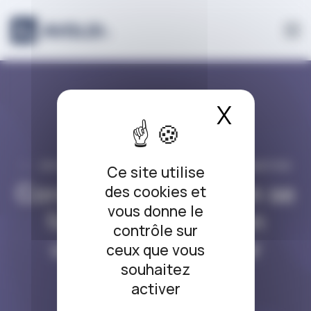
Panneau de gestion des cookies
X
Masque
DROIT BANCAIRE / DROIT DE LA CONSOMMATION
Ce site utilise
Coronavirus : peut-on se
des cookies et
vous donne le
faire rembourser un
contrôle sur
voyage à l’étranger
ceux que vous
souhaitez
annulé ?
activer