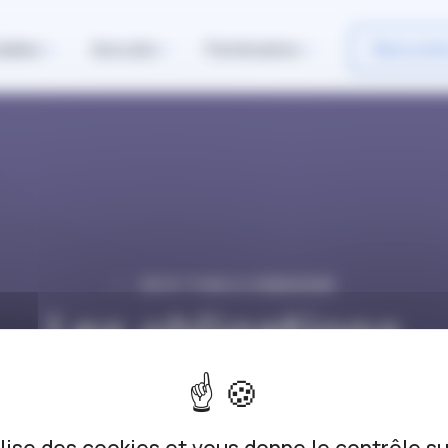
iables
Avocats
Partenaires
Rencontr
DROIT PUBLIC/URBANISME
Les obligations
déontologiques du
fonctionnaire