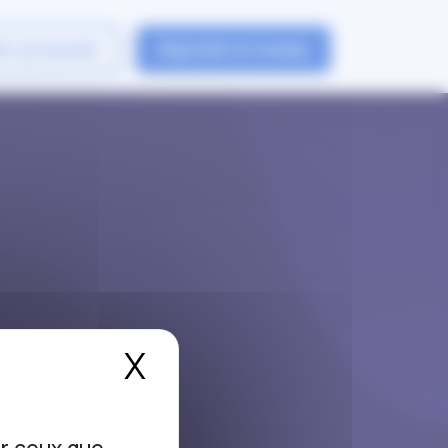
er un avocat
Rejoindre le reseau
X
Masquer le bandea