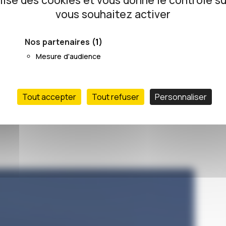
ilise des cookies et vous donne le contrôle s
vous souhaitez activer
07/06/2021
Nos partenaires
(1)
Mesure d'audience
Tout accepter
Tout refuser
Personnaliser