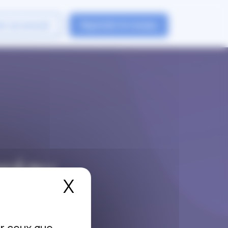
er un avocat
Rejoindre le reseau
préau
X
Masquer le bandea