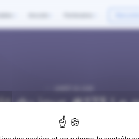
iables
Avocats
Partenaires
Rencontr
L’ARRÊT DU JOUR
rêt du jour #173 Le 
du voisin