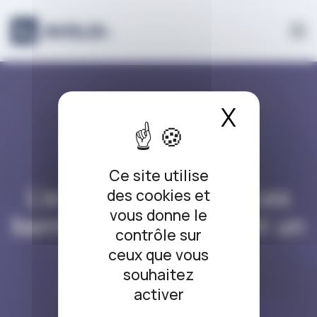
Panneau de gestion des cookies
X
Masque
L’ARRÊT DU JOUR
Ce site utilise
L’arrêt du jour #171 Les
des cookies et
vous donne le
bambous qui poussent un
contrôle sur
peu trop loin
ceux que vous
souhaitez
02/11/2019
activer