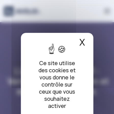
Panneau de gestion des cookies
X
Masque
L’ARRÊT DU JOUR
Ce site utilise
L’arrêt du jour #413 :
des cookies et
vous donne le
Vente rapide d’un bien et
contrôle sur
exonération fiscale.
ceux que vous
souhaitez
s
22/08/2025
|
Un commentaire
activer
u