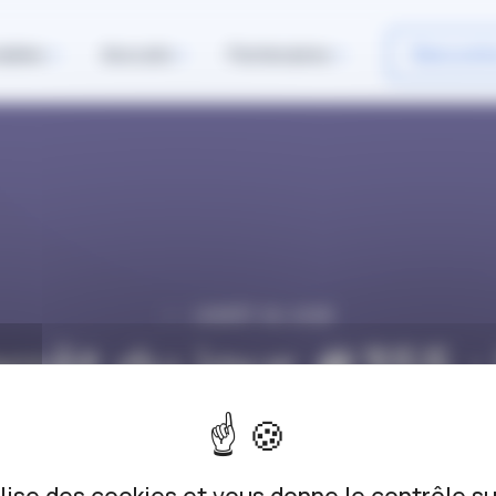
iables
Avocats
Partenaires
Rencontr
L’ARRÊT DU JOUR
arrêt du jour #355 :
son sur le terrain d
mairie