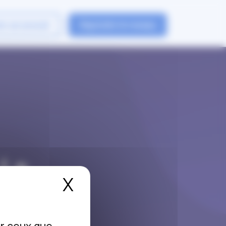
er un avocat
Rejoindre le reseau
 La
X
Masquer le bandea
e la