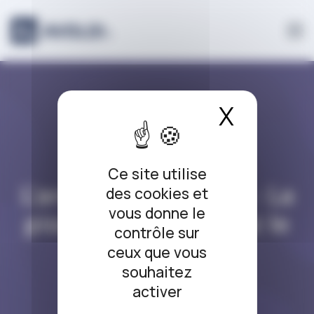
Panneau de gestion des cookies
X
Masque
L’ARRÊT DU JOUR
Ce site utilise
L’arrêt du jour #340 : La
des cookies et
vous donne le
piscine déborde chez le
contrôle sur
voisin
ceux que vous
souhaitez
24/03/2023
activer