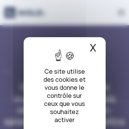
Panneau de gestion des cookies
X
Masque
DROIT DE LA PROPRIÉTÉ
Ce site utilise
INTELLECTUELLE/NUMÉRIQUE
des cookies et
Quels droits sur les
vous donne le
inventions et logiciels
contrôle sur
ceux que vous
réalisés par des non-
souhaitez
salariés ou agents publics
activer