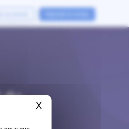
er un avocat
Rejoindre le reseau
 du
X
Masquer le bandea
nt