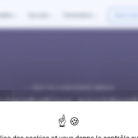
iables
Avocats
Partenaires
Rencontr
DROIT DE LA SANTÉ/DROIT MÉDICAL
ntestation accident
ravail : les règles vo
changer