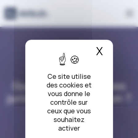
Panneau de gestion des cookies
X
Masque
DROIT DE LA FAMILLE
Ce site utilise
Quels sont les régimes
des cookies et
vous donne le
juridiques de l’adoption ?
contrôle sur
ceux que vous
02/10/2020
souhaitez
activer