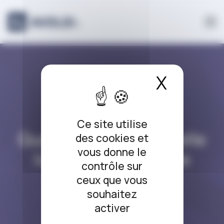
Panneau de gestion des cookies
X
Masque
DROIT DES MINEURS
Ce site utilise
Que change la nouvelle
des cookies et
vous donne le
loi de protection de
contrôle sur
l’enfance ?
ceux que vous
souhaitez
04/05/2022
activer