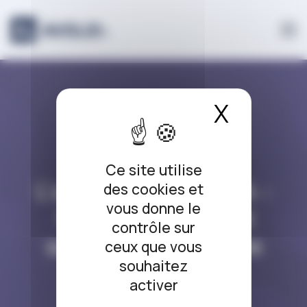
Panneau de gestion des cookies
X
Masque
L’ARRÊT DU JOUR
Ce site utilise
L’arrêt du jour #424 :
des cookies et
vous donne le
Rappel à l’ordre et
contrôle sur
sanction injustifiée
ceux que vous
souhaitez
30/01/2026
activer