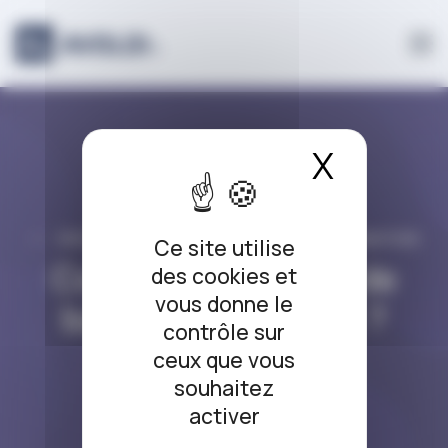
Panneau de gestion des cookies
X
Masque
DROIT BANCAIRE / DROIT DE LA CONSOMMATION
Ce site utilise
Comment changer de
des cookies et
vous donne le
banque facilement ?
contrôle sur
ceux que vous
29/12/2020
souhaitez
activer