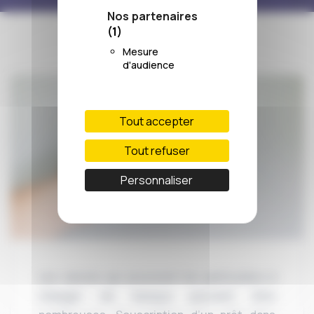
Nos partenaires
(1)
Mesure
d'audience
Tout accepter
Tout refuser
Personnaliser
Les raisons qui poussent les particuliers à
changer de banque peuvent être