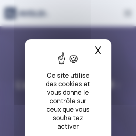
Panneau de gestion des cookies
X
Masque
L’ARRÊT DU JOUR
Ce site utilise
L’arrêt du jour #398 :
des cookies et
vous donne le
Fraude bancaire
contrôle sur
ceux que vous
17/01/2025
souhaitez
activer