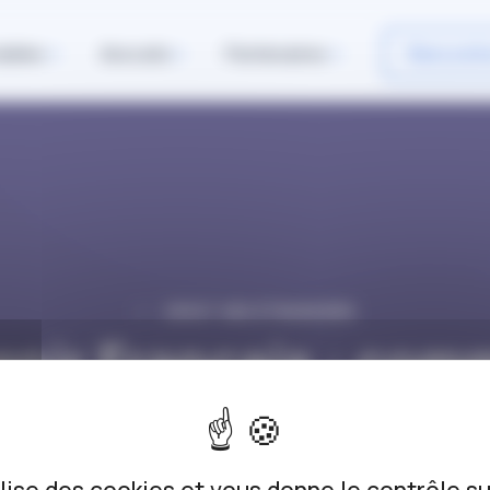
iables
Avocats
Partenaires
Rencontr
DROIT DES ÉTRANGERS
enir Français : com
aire une demande 
naturalisation ?