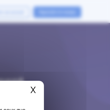
er un avocat
Rejoindre le reseau
ment
X
Masquer le bandea
de