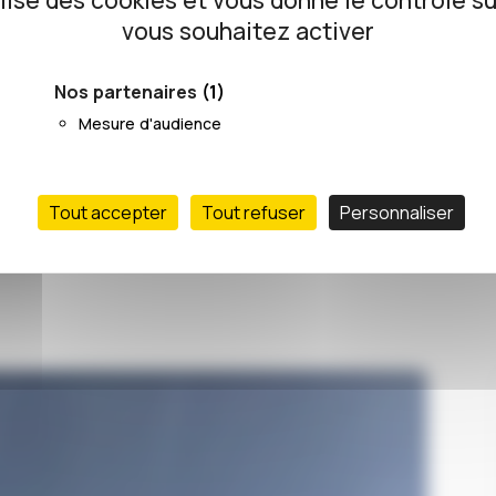
ilise des cookies et vous donne le contrôle s
vous souhaitez activer
29/10/2020
Nos partenaires
(1)
Mesure d'audience
Tout accepter
Tout refuser
Personnaliser