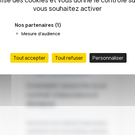
ilise des cookies et vous donne le contrôle s
vous souhaitez activer
Nos partenaires
(1)
Mesure d'audience
Tout accepter
Tout refuser
Personnaliser
DROIT DES ASSURANCES
Comment souscrire à un
contrat d’assurance à
distance
Souscrire à un contrat d’assurance
à distance est une pratique de plus