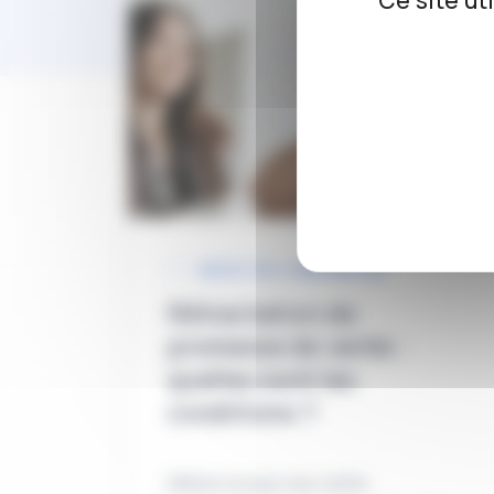
Ce site ut
DROIT DE L’IMMOBILIER
Rétractation de
promesse de vente :
quelles sont les
conditions ?
Même lorsqu’une vente