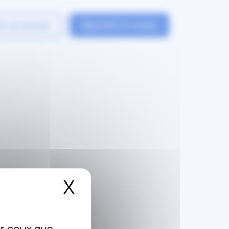
er un avocat
Rejoindre le reseau
X
Masquer le bandea