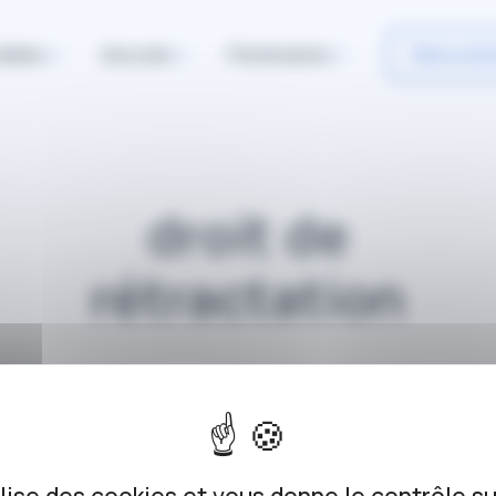
iables
Avocats
Partenaires
Rencontr
droit de
rétractation