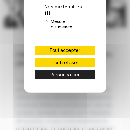
Nos partenaires
(1)
Mesure
d'audience
L’ARRÊT DU JOUR
Tout accepter
L’arrêt du jour #105 Au nom du
père
Tout refuser
Personnaliser
C’est l’histoire d’une femme qui veut
prendre le nom de famille de sa mère… Une
femme sollicite l’autorisation d’abandonner
le nom de famille de son père pour celui de
sa mère. Demande rejetée par le Ministère
de la justice, ce que la demanderesse ne
comprend pas, au regard des circonstances