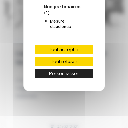
Nos partenaires
(1)
Mesure
d'audience
L’ARRÊT DU JOUR
Tout accepter
L’arrêt du jour #237 Le PLU et
les chênes
Tout refuser
Personnaliser
C’est l’histoire d’un propriétaire qui
n’apprécie pas avoir pour voisin des
éoliennes…
04/02/2021